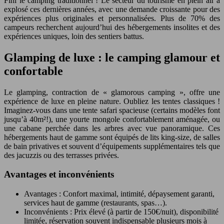
Fini le camping traditionnel ! Le secteur du tourisme en plein air a
explosé ces dernières années, avec une demande croissante pour des
expériences plus originales et personnalisées. Plus de 70% des
campeurs recherchent aujourd’hui des hébergements insolites et des
expériences uniques, loin des sentiers battus.
Glamping de luxe : le camping glamour et
confortable
Le glamping, contraction de « glamorous camping », offre une
expérience de luxe en pleine nature. Oubliez les tentes classiques !
Imaginez-vous dans une tente safari spacieuse (certains modèles font
jusqu’à 40m²!), une yourte mongole confortablement aménagée, ou
une cabane perchée dans les arbres avec vue panoramique. Ces
hébergements haut de gamme sont équipés de lits king-size, de salles
de bain privatives et souvent d’équipements supplémentaires tels que
des jacuzzis ou des terrasses privées.
Avantages et inconvénients
Avantages : Confort maximal, intimité, dépaysement garanti,
services haut de gamme (restaurants, spas…).
Inconvénients : Prix élevé (à partir de 150€/nuit), disponibilité
limitée, réservation souvent indispensable plusieurs mois à