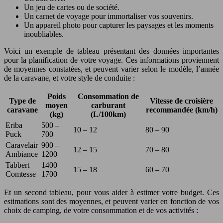
Un jeu de cartes ou de société.
Un carnet de voyage pour immortaliser vos souvenirs.
Un appareil photo pour capturer les paysages et les moments
inoubliables.
Voici un exemple de tableau présentant des données importantes
pour la planification de votre voyage. Ces informations proviennent
de moyennes constatées, et peuvent varier selon le modèle, l’année
de la caravane, et votre style de conduite :
Poids
Consommation de
Type de
Vitesse de croisière
moyen
carburant
caravane
recommandée (km/h)
(kg)
(L/100km)
Eriba
500 –
10 – 12
80 – 90
Puck
700
Caravelair
900 –
12 – 15
70 – 80
Ambiance
1200
Tabbert
1400 –
15 – 18
60 – 70
Comtesse
1700
Et un second tableau, pour vous aider à estimer votre budget. Ces
estimations sont des moyennes, et peuvent varier en fonction de vos
choix de camping, de votre consommation et de vos activités :