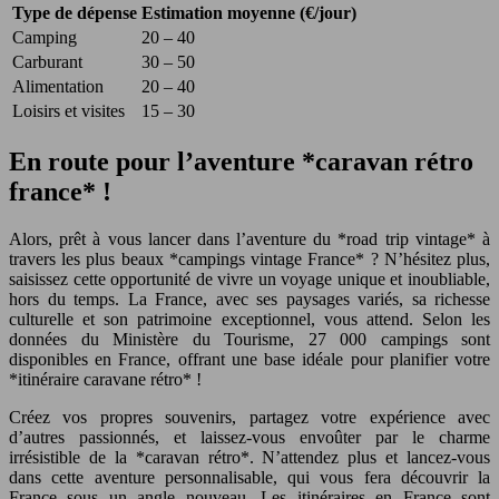
Type de dépense
Estimation moyenne (€/jour)
Camping
20 – 40
Carburant
30 – 50
Alimentation
20 – 40
Loisirs et visites
15 – 30
En route pour l’aventure *caravan rétro
france* !
Alors, prêt à vous lancer dans l’aventure du *road trip vintage* à
travers les plus beaux *campings vintage France* ? N’hésitez plus,
saisissez cette opportunité de vivre un voyage unique et inoubliable,
hors du temps. La France, avec ses paysages variés, sa richesse
culturelle et son patrimoine exceptionnel, vous attend. Selon les
données du Ministère du Tourisme, 27 000 campings sont
disponibles en France, offrant une base idéale pour planifier votre
*itinéraire caravane rétro* !
Créez vos propres souvenirs, partagez votre expérience avec
d’autres passionnés, et laissez-vous envoûter par le charme
irrésistible de la *caravan rétro*. N’attendez plus et lancez-vous
dans cette aventure personnalisable, qui vous fera découvrir la
France sous un angle nouveau. Les itinéraires en France sont