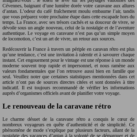
Imaginez-vous : le soleil se lève sur les paysages vallonnés des
Cévennes, baignant d’une lumière dorée votre caravane aux allures
d’antan. L’odeur du café fraîchement moulu embaume l’air, tandis
que vous préparez votre prochaine étape dans cette escapade hors du
temps. La France, avec ses trésors cachés et sa douceur de vivre, se
dévoile sous un angle nouveau, celui de la nostalgie et de l’aventure
authentique. Le voyage en caravane n’est pas qu’un simple moyen
de locomotion, c’est un art de vivre, un retour aux sources.
Redécouvrir la France à travers un périple en caravan rétro est plus
qu’une tendance, c’est une invitation à ralentir et à savourer chaque
instant. Cet engouement pour le vintage est une réponse à un monde
moderne souvent trop rapide et impersonnel, et nous ramène aux
valeurs fondamentales que l’on retrouve aussi bien en famille que
seul. Veuillez noter que certaines statistiques mentionnées dans cet
article n’ont pas de sources directes citées et sont données à titre
indicatif. Il est toujours recommandé de vérifier les informations
auprès d’organismes officiels avant de planifier votre voyage.
Le renouveau de la caravane rétro
Le charme désuet de la caravane rétro a conquis le cœur de
nombreux voyageurs en quête d’authenticité et de simplicité. Ce
phénomène de mode s’explique par plusieurs facteurs, allant de la
nostalgie des vacances d’antan à la volonté de se démarquer et de