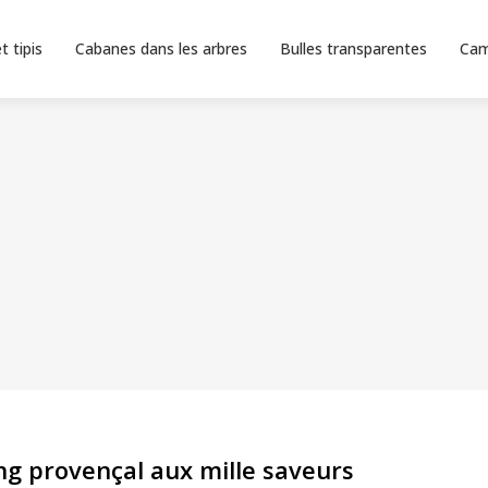
t tipis
Cabanes dans les arbres
Bulles transparentes
Cam
ing provençal aux mille saveurs