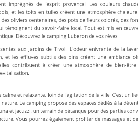
ont imprégnés de l’esprit provençal. Les couleurs chaude
 bois, et les toits en tuiles créent une atmosphère chaleur
 des oliviers centenaires, des pots de fleurs colorés, des fo
qui témoignent du savoir-faire local. Tout est mis en œuvr
tique. Découvrez le camping Luberon de vos rêves.
ntes aux Jardins de Tivoli. L’odeur enivrante de la lavan
et les effluves subtils des pins créent une ambiance olf
elles contribuent à créer une atmosphère de bien-être
evitalisation.
alme et relaxante, loin de l’agitation de la ville. C’est un lie
 nature. Le camping propose des espaces dédiés à la détent
una et jacuzzi, un terrain de pétanque pour des parties conv
ecture. Vous pourrez également profiter de massages et de