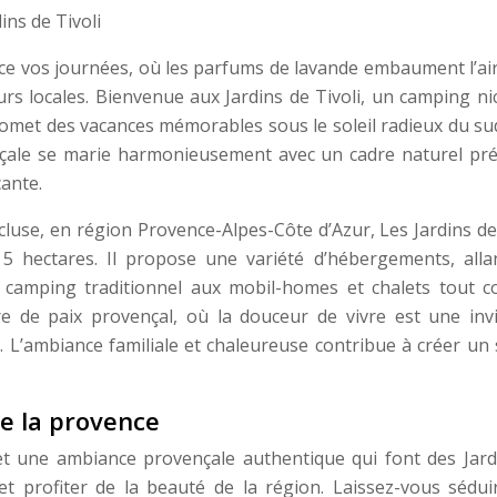
rce vos journées, où les parfums de lavande embaument l’ai
rs locales. Bienvenue aux Jardins de Tivoli, un camping ni
romet des vacances mémorables sous le soleil radieux du sud
ençale se marie harmonieusement avec un cadre naturel pré
ante.
cluse, en région Provence-Alpes-Côte d’Azur, Les Jardins de
 5 hectares. Il propose une variété d’hébergements, alla
amping traditionnel aux mobil-homes et chalets tout co
e de paix provençal, où la douceur de vivre est une invi
. L’ambiance familiale et chaleureuse contribue à créer un 
e la provence
et une ambiance provençale authentique qui font des Jard
et profiter de la beauté de la région. Laissez-vous sédui