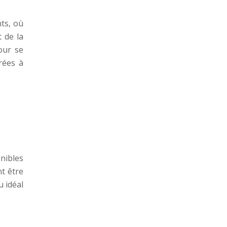
nts, où
t de la
our se
rées à
onibles
nt être
u idéal