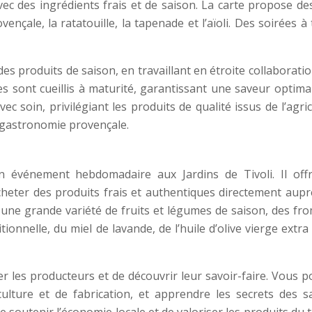
ec des ingrédients frais et de saison. La carte propose de
vençale, la ratatouille, la tapenade et l’aïoli. Des soirées 
des produits de saison, en travaillant en étroite collaborati
es sont cueillis à maturité, garantissant une saveur optima
ec soin, privilégiant les produits de qualité issus de l’agri
a gastronomie provençale.
 événement hebdomadaire aux Jardins de Tivoli. Il off
cheter des produits frais et authentiques directement aupr
 une grande variété de fruits et légumes de saison, des fr
tionnelle, du miel de lavande, de l’huile d’olive vierge extra
er les producteurs et de découvrir leur savoir-faire. Vous 
lture et de fabrication, et apprendre les secrets des s
soutenir l’économie locale et de valoriser les produits du t