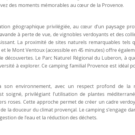
t vivez des moments mémorables au cœur de la Provence.
tuation géographique privilégiée, au cœur d’un paysage pro
avande à perte de vue, de vignobles verdoyants et des colli
isissant. La proximité de sites naturels remarquables tels 
 et le Mont Ventoux (accessible en 45 minutes) offre égalem
e découvertes. Le Parc Naturel Régional du Luberon, à qu
versité à explorer. Ce camping familial Provence est idéal p
à son environnement, avec un respect profond de la 
soigné, privilégiant l’utilisation de plantes méditerran
auriers roses. Cette approche permet de créer un cadre verdo
r de la douceur du climat provençal. Le camping s’engage da
stion de l’eau et la réduction des déchets.