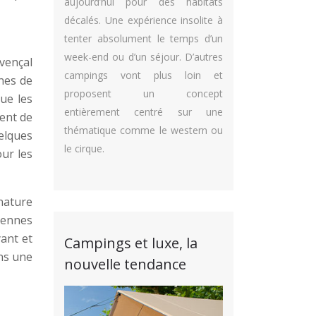
aujourd’hui pour des habitats
décalés. Une expérience insolite à
tenter absolument le temps d’un
week-end ou d’un séjour. D’autres
vençal
campings vont plus loin et
nes de
proposent un concept
que les
entièrement centré sur une
ent de
thématique comme le western ou
elques
le cirque.
our les
nature
éennes
yant et
Campings et luxe, la
ns une
nouvelle tendance