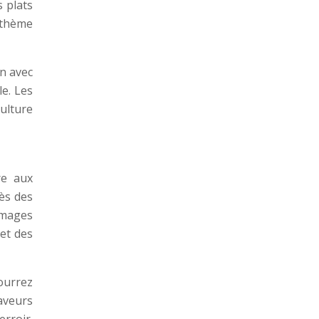
s plats
à thème
on avec
le. Les
culture
re aux
ès des
omages
 et des
pourrez
aveurs
erroir.