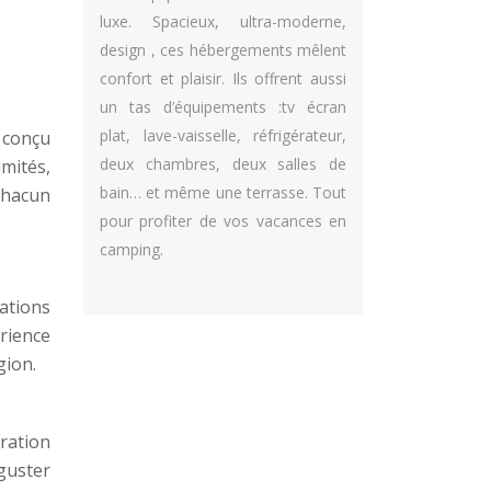
luxe. Spacieux, ultra-moderne,
design , ces hébergements mêlent
confort et plaisir. Ils offrent aussi
un tas d’équipements :tv écran
plat, lave-vaisselle, réfrigérateur,
 conçu
deux chambres, deux salles de
imités,
bain… et même une terrasse. Tout
chacun
pour profiter de vos vacances en
camping.
tations
rience
gion.
ration
guster