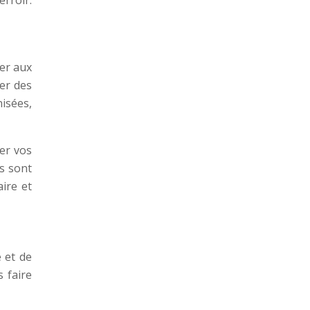
ier aux
er des
nisées,
er vos
s sont
ire et
 et de
s faire