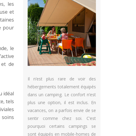
s, les
euse et
ntaines
e pour
de, le
active
 et de
Il n’est plus rare de voir des
hébergements totalement équipés
u idéal
dans un camping. Le confort n’est
e, tels
plus une option, il est inclus. En
iviales
vacances, on a parfois envie de se
 soins
sentir comme chez soi. C’est
pourquoi certains campings se
sont équipés en mobile-homes de