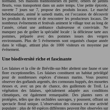
normand. Ses maisons traditionnelles en pierre, ornées de jardins
fleuris, vous transportent dans un autre temps. Une petite épicerie,
ouverte 7 jours sur 7, propose des produits locaux. Le marché
hebdomadaire, animé le samedi matin, est l’occasion de découvrir
les produits du terroir et de rencontrer les producteurs locaux. De
nombreux événements et festivals animent le village tout au long de
l’année, créant une ambiance chaleureuse et conviviale. Ne
manquez pas de goûter la spécialité locale : la délicieuse tarte aux
pommes, préparée avec des pommes issues des vergers
environnants. Plus de 5 événements sont organisés chaque année
dans le village, attirant plus de 1000 visiteurs en moyenne par
événement.
Une biodiversité riche et fascinante
Les falaises et la côte de Bréville-sur-Mer abritent une faune et une
flore exceptionnelles. Les falaises constituent un habitat privilégié
pour de nombreuses espèces d’oiseaux marins. Vous pourrez
observer des goélands argentés, des cormorans huppés, des mouettes
rieuses et, avec un peu de chance, des guillemots de Troïl. La
végétation des falaises, spécialement adaptée aux conditions
climatiques, est également remarquable. Des plantes rares et
protégées, telles que des orchidées sauvages, y poussent, offrant un
spectacle floral unique. L’observation des oiseaux est une activité
populaire : plus de 60 espèces différentes peuvent être observées sur