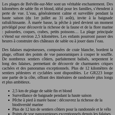
Les plages de Bréville-sur-Mer sont un véritable enchantement. Des
kilomètres de sable fin et blond, idéal pour les familles, s’étendent à
perte de vue. L’eau, généralement calme et surveillée pendant la
haute saison (du 1er juillet au 31 août), invite à la baignade
rafraîchissante. À marée basse, la pêche à pied devient un moment
privilégié pour découvrir la richesse de la faune et de la flore marine
: palourdes, coques, crabes, petits poissons… La plage principale
s’étend sur environ 2,5 kilomètres. Les enfants pourront passer des
heures à construire des châteaux de sable ou à jouer dans l’eau.
Des falaises majestueuses, composées de craie blanche, bordent la
plage, offrant des points de vue panoramiques à couper le souffle.
De nombreux sentiers côtiers, parfaitement balisés, serpentent le
long des falaises, permettant de découvrir de charmantes criques
cachées et des panoramas exceptionnels. Plus de 12 kilomètres de
sentiers pédestres et cyclables sont disponibles. Le GR223 longe
une partie de la côte, offrant des itinéraires de randonnée plus longs
et plus ambitieux.
2,5 km de plage de sable fin et blond
Surveillance de baignade pendant la haute saison
Pêche à pied à marée basse : découvrez la richesse de la
biodiversité marine
Plus de 12 km de sentiers côtiers pour la randonnée et le vélo
Points de vue panoramiques exceptionnels depuis les falaises