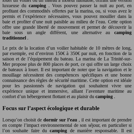
louer un voilier ou un bateau à moteur habitable, offrant une version
luxueuse du
camping
. Vous pouvez passer la nuit au port, en
profitant des commodités offertes par la marina, ou, si vous avez le
permis et l’expérience nécessaires, vous pouvez mouiller dans la
baie et profiter d’une nuit paisible au milieu de l’eau. Cette option
offre une grande liberté de mouvement et permet de découvrir la
baie sous un angle différent, une alternative au
camping
traditionnel
.
Le prix de la location d’un voilier habitable de 10 mètres de long,
par exemple, est d’environ 150€ à 350€ par nuit, en fonction de la
saison et de l’équipement du bateau. La marina de La Trinité-sur-
Mer propose plus de 800 places de port, ce qui offre un large choix
de bateaux à louer. Il est important de noter que la navigation et le
mouillage nécessitent des compétences spécifiques et une bonne
connaissance des règles de sécurité maritime. Cette option est idéale
pour les passionnés de navigation qui souhaitent vivre une
expérience unique et immersive, alliant l’aventure maritime au
confort d’un hébergement flottant et au plaisir du
camping
.
Focus sur l’aspect écologique et durable
Lorsqu’on choisit de
dormir sur l’eau
, il est important de prendre
en compte l’impact environnemental de son séjour, en particulier si
l’on souhaite faire du
camping
de manière responsable. Il est