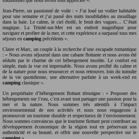
traditionnel que nous avons tous appréciée ».
Jean-Pierre, un passionné de voile : « J’ai loué un voilier habitable
pour une semaine et j’ai passé des nuits inoubliables au mouillage
dans la baie. Le calme, le ciel étoilé, le bruit des vagues… C’était
magique. La Trinité-sur-Mer est un endroit magnifique pour
naviguer et profiter de la mer, et cette expérience a surpassé tous mes
séjours en
camping
précédents ».
Claire et Marc, un couple à la recherche d’une escapade romantique
: « Nous avons séjourné dans une cabane flottante et nous avons été
séduits par le charme de cet hébergement insolite. Le confort est
simple, mais la vue est imprenable. Nous avons profité du calme et
de la nature pour nous ressourcer et nous retrouver, loin du tumulte
de la vie quotidienne, une alternative parfaite à un week-end en
camping
classique ».
Un propriétaire d’hébergement flottant témoigne : « Proposer des
hébergements sur l’eau, c’est avant tout partager une passion pour la
mer et la nature. Nous sommes très attentifs à l’impact
environnemental de nos activités et nous nous engageons à
promouvoir un tourisme durable et respectueux de l’environnement.
Nous sommes convaincus que le tourisme flottant peut contribuer au
développement économique de la région tout en préservant son
authenticité et sa beauté, et offrir une nouvelle perspective sur le
camping
« .