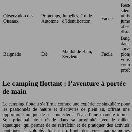
Reste
silenc
Observation des
Printemps,
Jumelles, Guide
utilis
Facile
Oiseaux
Automne
d’Identification
jumel
obser
distan
Baign
dans 
survei
Maillot de Bain,
Baignade
Été
Facile
plong
Serviette
vous 
conna
profo
Le camping flottant : l’aventure à portée
de main
Le camping flottant s’affirme comme une expérience singulière pour
les passionnés de nature et d’activités de plein air, offrant une
opportunité unique de se connecter à l’eau d’une manière intime.
Son principal atout réside dans sa proximité avec le milieu
aquatique, qui permet de se rafraîchir et de pratiquer des activités
nautiques à volonté, tout en offrant des vues panoramiques