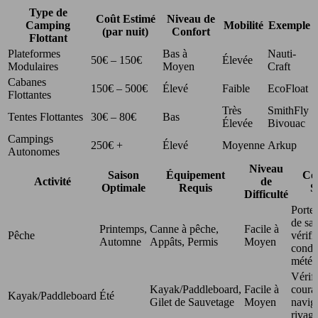
Type de
Coût Estimé
Niveau de
Camping
Mobilité
Exemple
(par nuit)
Confort
Flottant
Plateformes
Bas à
Nauti-
50€ – 150€
Élevée
Modulaires
Moyen
Craft
Cabanes
150€ – 500€
Élevé
Faible
EcoFloat
Flottantes
Très
SmithFly
Tentes Flottantes
30€ – 80€
Bas
Élevée
Bivouac
Campings
250€ +
Élevé
Moyenne
Arkup
Autonomes
Niveau
Saison
Équipement
Con
Activité
de
Optimale
Requis
S
Difficulté
Portez
de sa
Printemps,
Canne à pêche,
Facile à
Pêche
vérifi
Automne
Appâts, Permis
Moyen
condi
météo
Vérifi
Kayak/Paddleboard,
Facile à
couran
Kayak/Paddleboard
Été
Gilet de Sauvetage
Moyen
navig
rivage